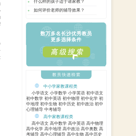
什么样的孩子适于请家教？
辅
如何评价老师的辅导效果？
必
如
理
数万多名长沙优秀教员
更多选择条件
学
一
大
名
中小学家教课程类
小学语文
小学数学
小学英语
初中语文
初中数学
初中英语
初中物理
初中化学
初
中地理
初中生物
初中历史
初中政治
初中
心理辅导
中考辅导
高中家教课程类
高中语文
高中数学
高中英语
高中物理
高中化学
高中地理
高中政治
高中奥数
高
考辅导
高中心理辅导
高中生物
高中历史