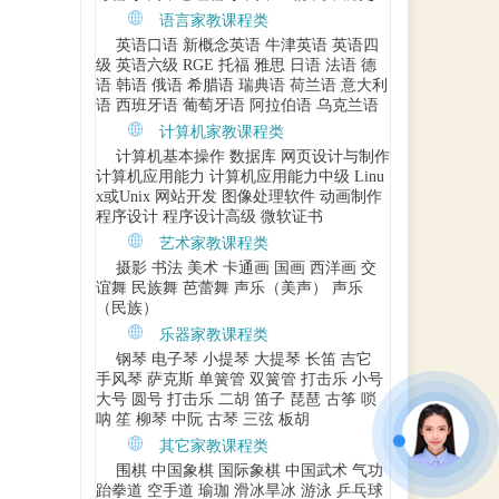
语言家教课程类
英语口语
新概念英语
牛津英语
英语四
级
英语六级
RGE
托福
雅思
日语
法语
德
语
韩语
俄语
希腊语
瑞典语
荷兰语
意大利
语
西班牙语
葡萄牙语
阿拉伯语
乌克兰语
计算机家教课程类
计算机基本操作
数据库
网页设计与制作
计算机应用能力
计算机应用能力中级
Linu
x或Unix
网站开发
图像处理软件
动画制作
程序设计
程序设计高级
微软证书
艺术家教课程类
摄影
书法
美术
卡通画
国画
西洋画
交
谊舞
民族舞
芭蕾舞
声乐（美声）
声乐
（民族）
乐器家教课程类
钢琴
电子琴
小提琴
大提琴
长笛
吉它
手风琴
萨克斯
单簧管
双簧管
打击乐
小号
大号
圆号
打击乐
二胡
笛子
琵琶
古筝
唢
呐
笙
柳琴
中阮
古琴
三弦
板胡
其它家教课程类
围棋
中国象棋
国际象棋
中国武术
气功
跆拳道
空手道
瑜珈
滑冰旱冰
游泳
乒乓球