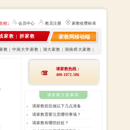
为在校大学生及研究生（持有教师资格证）提供勤工俭学、社会实践兼职信
会员中心
教员注册
家教收费标准
线家教
|
拼家教
家教网移动端
家教
|
中南大学家教
|
湖大家教
|
湖南师大家教
|
请家教热线：
400-1072-586
指
请家教前应做以下几点准备
请家教需要注意哪些事项？
请家教有哪些好处？
在