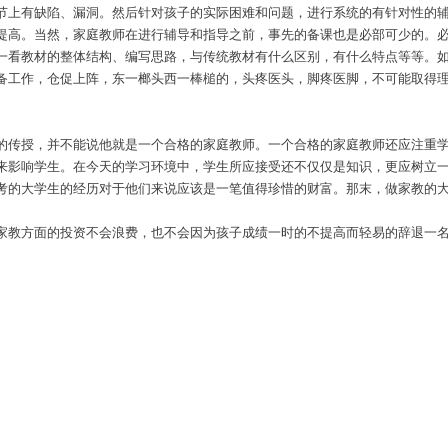
节上有缺陷、漏洞。然后针对孩子的实际困难和问题，进行系统的有针对性的
提高。当然，家庭教师在进行辅导和指导之前，事先的备课也是必部可少的。
一看教材的整体结构、编写思路，与传统教材有什么区别，有什么特点等等。
备工作，仓促上阵，东一榔头西一棒槌的，头疼医头，脚疼医脚，不可能取得
传授，并不能说他就是一个合格的家庭教师。一个合格的家庭教师还应注重
来影响学生。在今天的学习环境中，学生所应接受还不仅仅是知识，更应树立
考的大学生的经历对于他们来说应该是一笔值得珍惜的财富。那末，做家教的
家教方面的投资不会浪费，也不会因为孩子成绩一时的不提高而轻易的辞退一